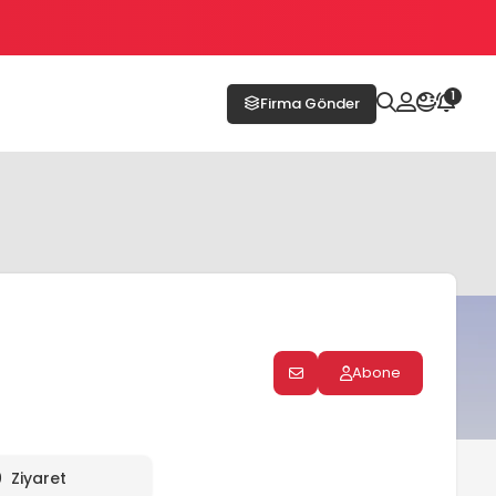
1
Firma Gönder
Abone
0
Ziyaret