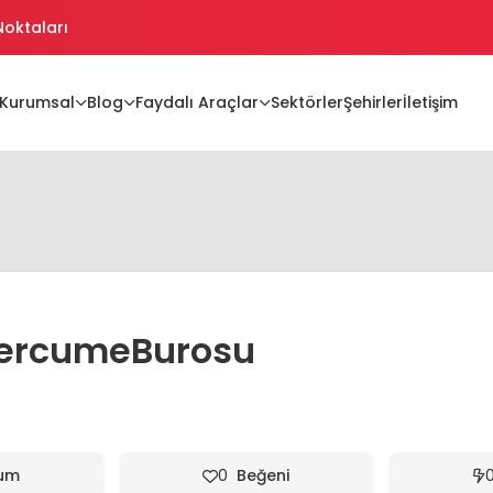
 Noktaları
ikler
Kurumsal
Blog
Faydalı Araçlar
Sektörler
Şehirler
İletişim
ikler Oluşturma
jiler
ercumeBurosu
um
0
Beğeni