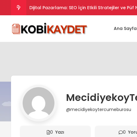
Dijital Pazarlama: SEO İçin Etkili Stratejiler ve Püf
Dijital Pazarlama Stratejileri: SEO İpuçları ve Takt
Ana Sayfa
Dijital Pazarlama Stratejileriyle SEO Uyumlu İçer
Dijital Pazarlama Stratejileriyle SEO’da Yükselin.
Dijital Pazarlama ve SEO Uyumlu İpuçları ve Strate
MecidiyekoyT
@mecidiyekoytercumeburosu
0
Yazı
0
Yor