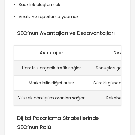
Backlink oluşturmak
Analiz ve raporlama yapmak
SEO’nun Avantajları ve Dezavantajları
Avantajlar
Dezavant
Ücretsiz organik trafik sağlar
Sonuçları görmek z
Marka bilinirliğini artırır
Sürekli güncellemele
Yüksek dönüşüm oranları sağlar
Rekabet yoğun
Dijital Pazarlama Stratejilerinde
SEO’nun Rolü