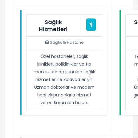
Sağlık
S
⚕️
Hizmetleri
🏥 Sağlık & Hastane
Özel hastaneler, sağlık
T
klinikleri, poliklinikler ve tıp
m
merkezlerinde sunulan sağlık
hizmetlerine kolayca erişin.
Uzman doktorlar ve modern
ür
tıbbi ekipmanlarla hizmet
gı
veren kurumları bulun.