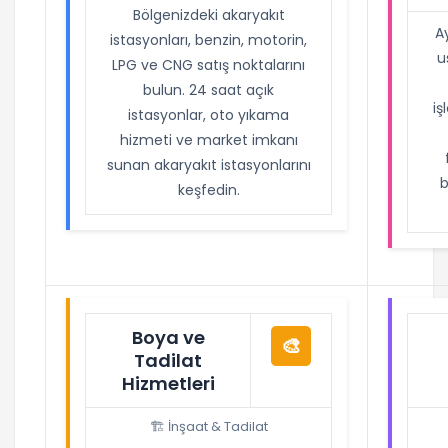
Bölgenizdeki akaryakıt
A
istasyonları, benzin, motorin,
u
LPG ve CNG satış noktalarını
bulun. 24 saat açık
iş
istasyonlar, oto yıkama
hizmeti ve market imkanı
sunan akaryakıt istasyonlarını
b
keşfedin.
Boya ve
🎨
Tadilat
Hizmetleri
🏗️ İnşaat & Tadilat