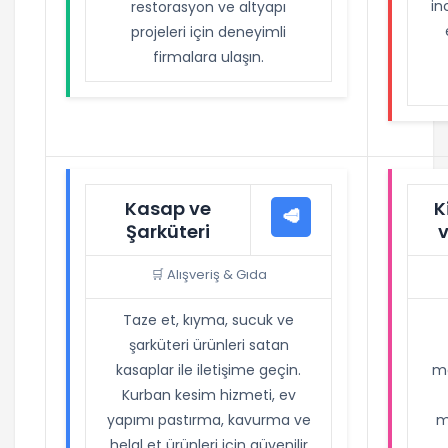
in
restorasyon ve altyapı
projeleri için deneyimli
firmalara ulaşın.
Kasap ve
K
🥩
Şarküteri
🛒 Alışveriş & Gıda
Taze et, kıyma, sucuk ve
şarküteri ürünleri satan
kasaplar ile iletişime geçin.
ma
Kurban kesim hizmeti, ev
yapımı pastırma, kavurma ve
m
helal et ürünleri için güvenilir