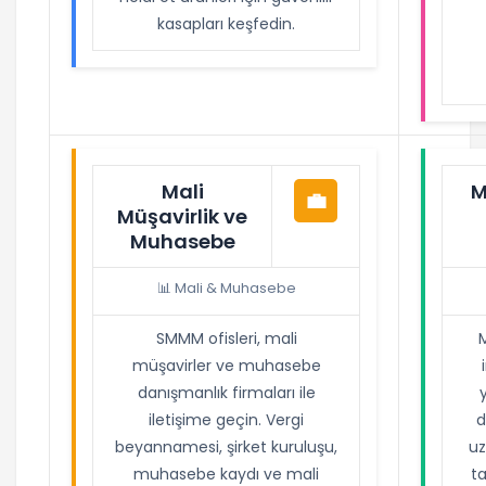
kasapları keşfedin.
Mali
M
💼
Müşavirlik ve
Muhasebe
📊 Mali & Muhasebe
SMMM ofisleri, mali
müşavirler ve muhasebe
danışmanlık firmaları ile
iletişime geçin. Vergi
d
beyannamesi, şirket kuruluşu,
uz
muhasebe kaydı ve mali
t