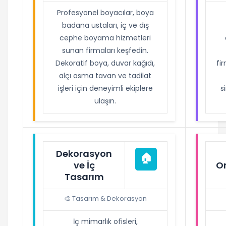
Profesyonel boyacılar, boya
badana ustaları, iç ve dış
cephe boyama hizmetleri
sunan firmaları keşfedin.
Dekoratif boya, duvar kağıdı,
fi
alçı asma tavan ve tadilat
işleri için deneyimli ekiplere
s
ulaşın.
Dekorasyon
🏠
ve İç
O
Tasarım
🎨 Tasarım & Dekorasyon
İç mimarlık ofisleri,