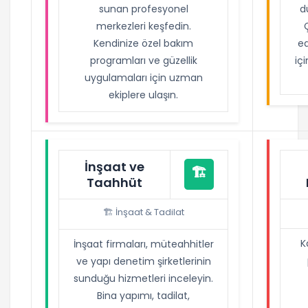
sunan profesyonel
d
merkezleri keşfedin.
Kendinize özel bakım
ed
programları ve güzellik
iç
uygulamaları için uzman
ekiplere ulaşın.
İnşaat ve
🏗️
Taahhüt
🏗️ İnşaat & Tadilat
K
İnşaat firmaları, müteahhitler
ve yapı denetim şirketlerinin
sunduğu hizmetleri inceleyin.
Bina yapımı, tadilat,