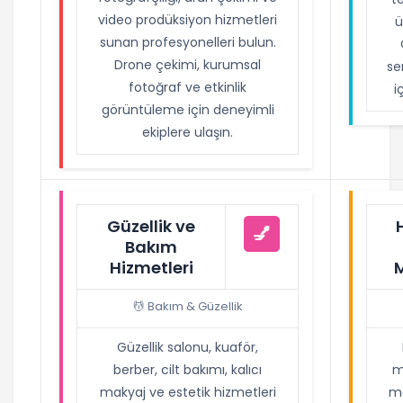
video prodüksiyon hizmetleri
ü
sunan profesyonelleri bulun.
Drone çekimi, kurumsal
se
fotoğraf ve etkinlik
i
görüntüleme için deneyimli
ekiplere ulaşın.
Güzellik ve
💅
Bakım
Hizmetleri
💆 Bakım & Güzellik
Güzellik salonu, kuaför,
berber, cilt bakımı, kalıcı
m
makyaj ve estetik hizmetleri
ma