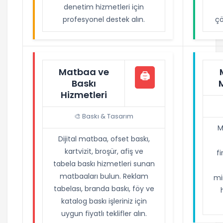
denetim hizmetleri için
profesyonel destek alın.
çö
Matbaa ve
🖨️
Baskı
Hizmetleri
🎨 Baskı & Tasarım
M
Dijital matbaa, ofset baskı,
kartvizit, broşür, afiş ve
fi
tabela baskı hizmetleri sunan
matbaaları bulun. Reklam
mi
tabelası, branda baskı, föy ve
katalog baskı işleriniz için
uygun fiyatlı teklifler alın.