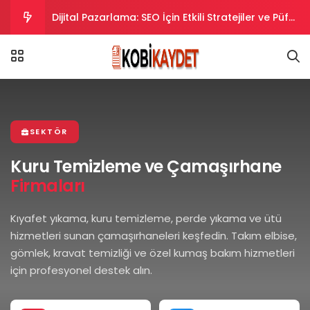
Dijital Pazarlama: SEO İçin Etkili Stratejiler ve Püf
Noktaları
Dijital Pazarlama Stratejileri: SEO İpuçları ve
Taktikler
Dijital Pazarlama Stratejileriyle SEO Uyumlu
İçerikler Oluşturma
Dijital Pazarlama Stratejileriyle SEO’da Yükselin.
SEKTÖR
Dijital Pazarlama ve SEO Uyumlu İpuçları ve
Kuru Temizleme ve Çamaşırhane
Firmaları
Stratejiler
Kıyafet yıkama, kuru temizleme, perde yıkama ve ütü
hizmetleri sunan çamaşırhaneleri keşfedin. Takım elbise,
gömlek, kravat temizliği ve özel kumaş bakım hizmetleri
için profesyonel destek alın.