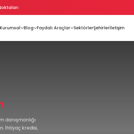
 Noktaları
ikler
Kurumsal
Blog
Faydalı Araçlar
Sektörler
Şehirler
İletişim
ikler Oluşturma
jiler
ı
rım danışmanlığı
 İhtiyaç kredisi,