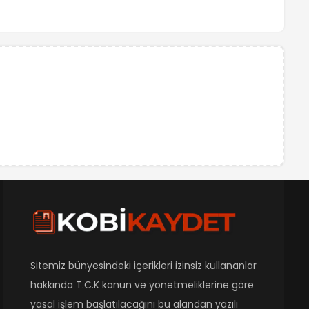
Sitemiz bünyesindeki içerikleri izinsiz kullananlar
hakkında T.C.K kanun ve yönetmeliklerine göre
yasal işlem başlatılacağını bu alandan yazılı