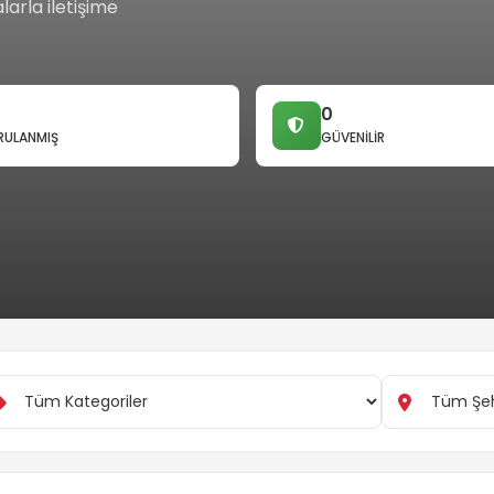
larla iletişime
0
ULANMIŞ
GÜVENILIR