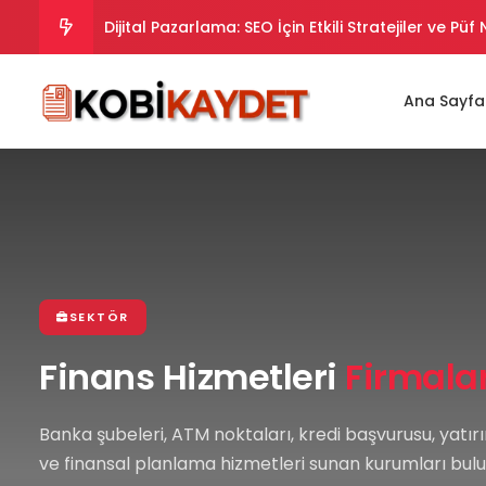
Dijital Pazarlama: SEO İçin Etkili Stratejiler ve Püf
Dijital Pazarlama Stratejileri: SEO İpuçları ve Takt
Ana Sayfa
Dijital Pazarlama Stratejileriyle SEO Uyumlu İçer
Dijital Pazarlama Stratejileriyle SEO’da Yükselin.
Dijital Pazarlama ve SEO Uyumlu İpuçları ve Strate
SEKTÖR
Finans Hizmetleri
Firmalar
Banka şubeleri, ATM noktaları, kredi başvurusu, yatı
ve finansal planlama hizmetleri sunan kurumları bulun.