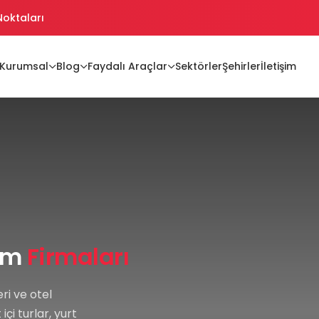
 Noktaları
ikler
Kurumsal
Blog
Faydalı Araçlar
Sektörler
Şehirler
İletişim
ikler Oluşturma
jiler
izm
Firmaları
ri ve otel
çi turlar, yurt