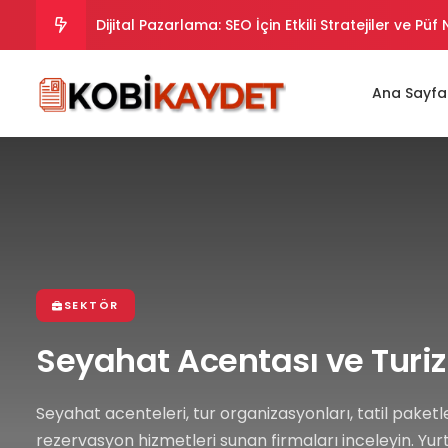
Dijital Pazarlama: SEO İçin Etkili Stratejiler ve Püf
Dijital Pazarlama Stratejileri: SEO İpuçları ve Takt
Ana Sayfa
Dijital Pazarlama Stratejileriyle SEO Uyumlu İçer
Dijital Pazarlama Stratejileriyle SEO’da Yükselin.
Dijital Pazarlama ve SEO Uyumlu İpuçları ve Strate
SEKTÖR
Seyahat Acentası ve Tur
Seyahat acenteleri, tur organizasyonları, tatil paketle
rezervasyon hizmetleri sunan firmaları inceleyin. Yurt i