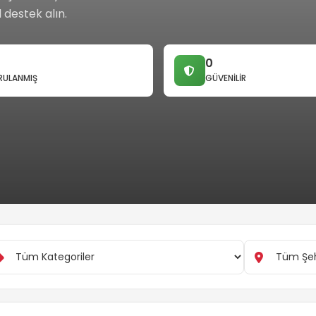
l destek alın.
0
ULANMIŞ
GÜVENILIR