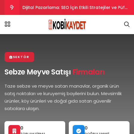
Dijital Pazarlama: SEO İçin Etkili Stratejiler ve Püf
Noktaları
Dijital Pazarlama Stratejileri: SEO İpuçları ve
Taktikler
Dijital Pazarlama Stratejileriyle SEO Uyumlu
İçerikler Oluşturma
Dijital Pazarlama Stratejileriyle SEO’da Yükselin.
SEKTÖR
Dijital Pazarlama ve SEO Uyumlu İpuçları ve
Sebze Meyve Satışı
Firmaları
Stratejiler
Taze sebze ve meyve satan manavlar, organik ürün
satış noktaları ve kuruyemiş bayilerini bulun. Mevsimlik
ürünler, köy ürünleri ve doğal gıda satan güvenilir
satıcılara ulaşın.
0
0
TOPLAM FIRMA
DOĞRULANMIŞ