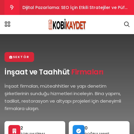
Dijital Pazarlama: SEO İçin Etkili Stratejiler ve Püf
Noktaları
Dijital Pazarlama Stratejileri: SEO İpuçları ve
Taktikler
Dijital Pazarlama Stratejileriyle SEO Uyumlu
İçerikler Oluşturma
Dijital Pazarlama Stratejileriyle SEO’da Yükselin.
SEKTÖR
Dijital Pazarlama ve SEO Uyumlu İpuçları ve
İnşaat ve Taahhüt
Firmaları
Stratejiler
İnşaat firmaları, müteahhitler ve yapı denetim
şirketlerinin sunduğu hizmetleri inceleyin. Bina yapımı,
tadilat, restorasyon ve altyapı projeleri için deneyimli
firmalara ulaşın.
2
0
TOPLAM FIRMA
DOĞRULANMIŞ