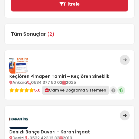
Filtrele
Tüm Sonuçlar
(2)
Keçiören Pimapen Tamiri – Keçiören Sineklik
Ankara
0534 377 50 02
2025
5.0
Cam ve Doğrama Sistemleri
Denizli Bahçe Duvarı – Karan İnşaat
Denizli
0532 423 12 83
2010