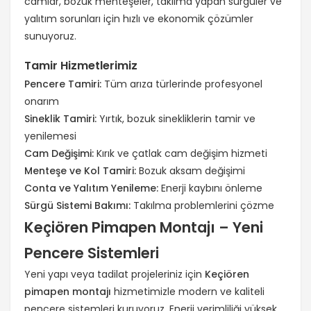
camlar, bozuk menteşeler, takılma yapan sürgüler ve
yalıtım sorunları için hızlı ve ekonomik çözümler
sunuyoruz.
Tamir Hizmetlerimiz
Pencere Tamiri:
Tüm arıza türlerinde profesyonel
onarım
Sineklik Tamiri:
Yırtık, bozuk sinekliklerin tamir ve
yenilemesi
Cam Değişimi:
Kırık ve çatlak cam değişim hizmeti
Menteşe ve Kol Tamiri:
Bozuk aksam değişimi
Conta ve Yalıtım Yenileme:
Enerji kaybını önleme
Sürgü Sistemi Bakımı:
Takılma problemlerini çözme
Keçiören Pimapen Montajı – Yeni
Pencere Sistemleri
Yeni yapı veya tadilat projeleriniz için
Keçiören
pimapen montajı
hizmetimizle modern ve kaliteli
pencere sistemleri kuruyoruz. Enerji verimliliği yüksek,