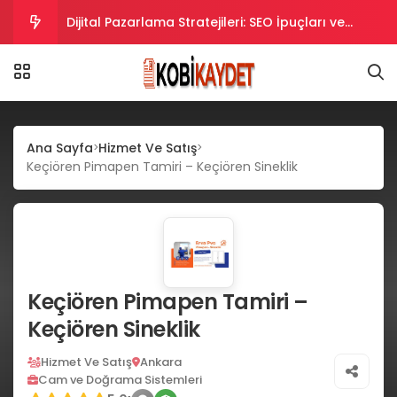
Dijital Pazarlama Stratejileri: SEO İpuçları ve
Taktikler
Dijital Pazarlama Stratejileriyle SEO Uyumlu
İçerikler Oluşturma
Dijital Pazarlama Stratejileriyle SEO’da Yükselin.
Ana Sayfa
Hizmet Ve Satış
Dijital Pazarlama ve SEO Uyumlu İpuçları ve
Keçiören Pimapen Tamiri – Keçiören Sineklik
Stratejiler
Dijital Pazarlama: SEO İçin Etkili Stratejiler ve Püf
Noktaları
Keçiören Pimapen Tamiri –
Keçiören Sineklik
Hizmet Ve Satış
Ankara
Cam ve Doğrama Sistemleri