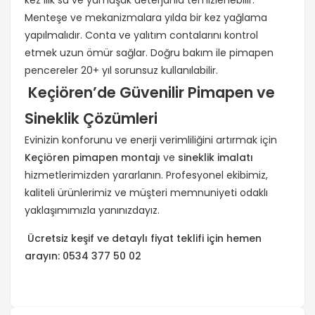
kez ılık su ve yumuşak deterjanla temizlenebilir.
Menteşe ve mekanizmalara yılda bir kez yağlama
yapılmalıdır. Conta ve yalıtım contalarını kontrol
etmek uzun ömür sağlar. Doğru bakım ile pimapen
pencereler 20+ yıl sorunsuz kullanılabilir.
Keçiören’de Güvenilir Pimapen ve
Sineklik Çözümleri
Evinizin konforunu ve enerji verimliliğini artırmak için
Keçiören pimapen montajı
ve
sineklik imalatı
hizmetlerimizden yararlanın. Profesyonel ekibimiz,
kaliteli ürünlerimiz ve müşteri memnuniyeti odaklı
yaklaşımımızla yanınızdayız.
Ücretsiz keşif ve detaylı fiyat teklifi için hemen
arayın: 0534 377 50 02