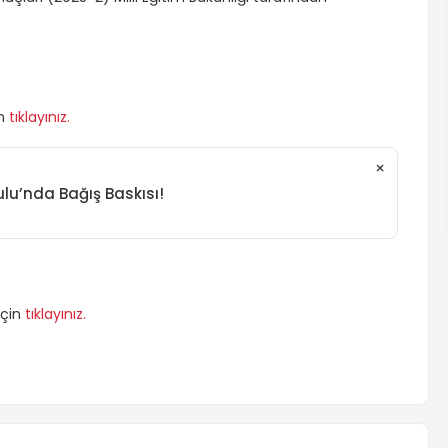
in
tıklayınız.
×
lu’nda Bağış Baskısı!
için
tıklayınız.