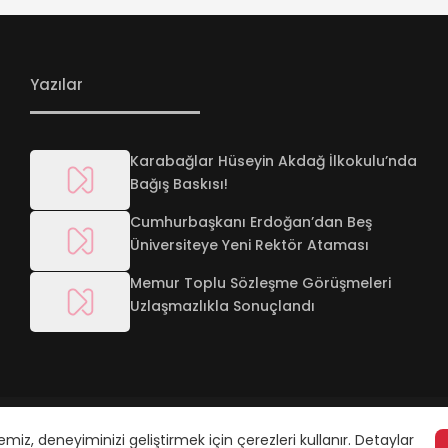
Yazılar
Karabağlar Hüseyin Akdağ İlkokulu’nda
Bağış Baskısı!
Cumhurbaşkanı Erdoğan’dan Beş
Üniversiteye Yeni Rektör Ataması
Memur Toplu Sözleşme Görüşmeleri
Uzlaşmazlıkla Sonuçlandı
Carbon Footprint
emiz, deneyiminizi geliştirmek için çerezleri kullanır. Detaylar