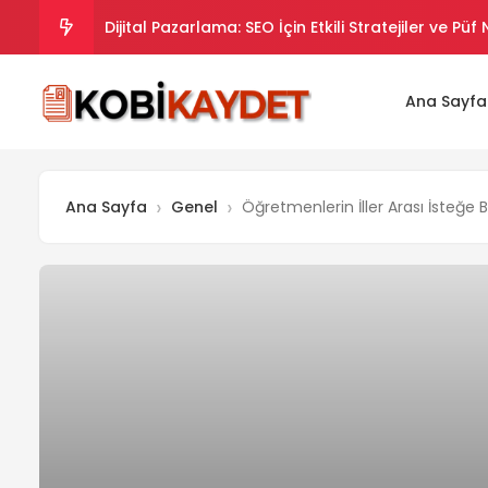
Dijital Pazarlama: SEO İçin Etkili Stratejiler ve Püf
Dijital Pazarlama Stratejileri: SEO İpuçları ve Takt
Ana Sayfa
Dijital Pazarlama Stratejileriyle SEO Uyumlu İçer
Dijital Pazarlama Stratejileriyle SEO’da Yükselin.
Ana Sayfa
Genel
Öğretmenlerin İller Arası İsteğe 
Dijital Pazarlama ve SEO Uyumlu İpuçları ve Strate