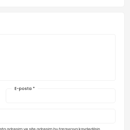
E-posta
*
ta adresim ve site adresim bu tarayıcıya kaydedilsin.