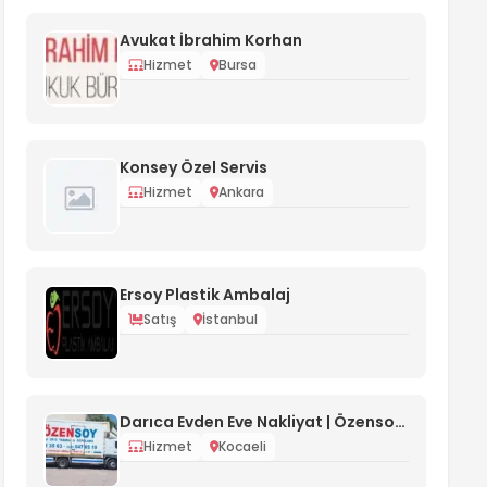
Avukat İbrahim Korhan
Hizmet
Bursa
Konsey Özel Servis
Hizmet
Ankara
Ersoy Plastik Ambalaj
Satış
İstanbul
Darıca Evden Eve Nakliyat | Özensoy Bayramoğlu
Hizmet
Kocaeli