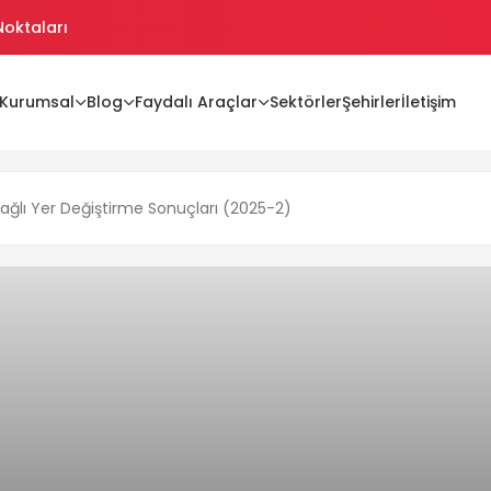
 Noktaları
ikler
Kurumsal
Blog
Faydalı Araçlar
Sektörler
Şehirler
İletişim
ikler Oluşturma
Bağlı Yer Değiştirme Sonuçları (2025-2)
jiler