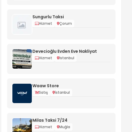
Sungurlu Taksi
Hizmet
Çorum
Devecioğlu Evden Eve Nakliyat
Hizmet
İstanbul
Waaw Store
Satış
İstanbul
Milas Taksi 7/24
Hizmet
Muğla