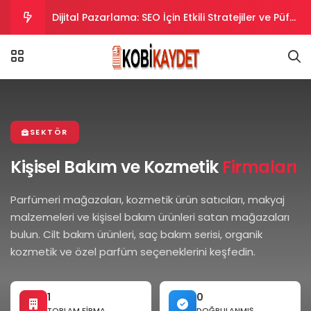
Dijital Pazarlama: SEO İçin Etkili Stratejiler ve Püf
Noktaları
Dijital Pazarlama Stratejileri: SEO İpuçları ve
Taktikler
Dijital Pazarlama Stratejileriyle SEO Uyumlu
İçerikler Oluşturma
Dijital Pazarlama Stratejileriyle SEO’da Yükselin.
SEKTÖR
Dijital Pazarlama ve SEO Uyumlu İpuçları ve
Kişisel Bakım ve Kozmetik
Firmaları
Stratejiler
Parfümeri mağazaları, kozmetik ürün satıcıları, makyaj
malzemeleri ve kişisel bakım ürünleri satan mağazaları
bulun. Cilt bakım ürünleri, saç bakım serisi, organik
kozmetik ve özel parfüm seçeneklerini keşfedin.
1
0
TOPLAM FIRMA
DOĞRULANMIŞ