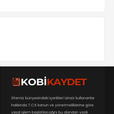
Sitemiz bünyesindeki içerikleri izinsiz kullananlar
hakkında T.C.K kanun ve yönetmeliklerine göre
yasal işlem başlatılacağını bu alandan yazılı