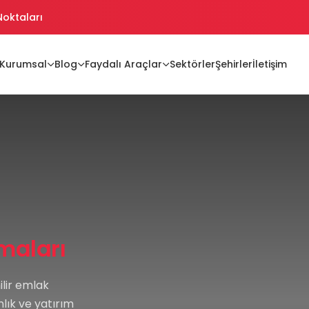
 Noktaları
ikler
Kurumsal
Blog
Faydalı Araçlar
Sektörler
Şehirler
İletişim
ikler Oluşturma
jiler
maları
nilir emlak
lık ve yatırım