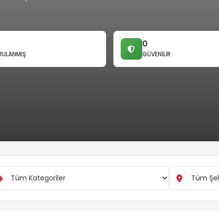
0
ULANMIŞ
GÜVENILIR