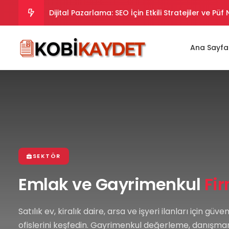
Dijital Pazarlama: SEO İçin Etkili Stratejiler ve Püf
Dijital Pazarlama Stratejileri: SEO İpuçları ve Takt
Ana Sayfa
Dijital Pazarlama Stratejileriyle SEO Uyumlu İçer
Dijital Pazarlama Stratejileriyle SEO’da Yükselin.
Dijital Pazarlama ve SEO Uyumlu İpuçları ve Strate
SEKTÖR
Emlak ve Gayrimenkul
Fir
Satılık ev, kiralık daire, arsa ve işyeri ilanları için güve
ofislerini keşfedin. Gayrimenkul değerleme, danışman