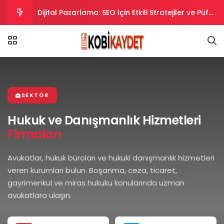
Dijital Pazarlama: SEO İçin Etkili Stratejiler ve Püf
Noktaları
Dijital Pazarlama Stratejileri: SEO İpuçları ve
Taktikler
Dijital Pazarlama Stratejileriyle SEO Uyumlu
İçerikler Oluşturma
Dijital Pazarlama Stratejileriyle SEO’da Yükselin.
SEKTÖR
Dijital Pazarlama ve SEO Uyumlu İpuçları ve
Hukuk ve Danışmanlık Hizmetleri
Firmaları
Stratejiler
Avukatlar, hukuk büroları ve hukuki danışmanlık hizmetleri
veren kurumları bulun. Boşanma, ceza, ticaret,
gayrimenkul ve miras hukuku konularında uzman
avukatlara ulaşın.