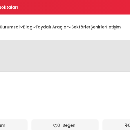
 Noktaları
ikler
Kurumsal
Blog
Faydalı Araçlar
Sektörler
Şehirler
İletişim
ikler Oluşturma
jiler
um
0
Beğeni