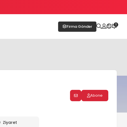
1
Firma Gönder
Abone
0
Ziyaret