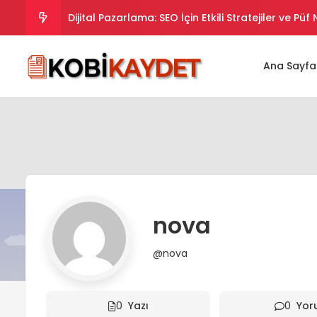
Dijital Pazarlama: SEO İçin Etkili Stratejiler ve Püf
Dijital Pazarlama Stratejileri: SEO İpuçları ve Takt
Ana Sayfa
Dijital Pazarlama Stratejileriyle SEO Uyumlu İçer
Dijital Pazarlama Stratejileriyle SEO’da Yükselin.
Dijital Pazarlama ve SEO Uyumlu İpuçları ve Strate
nova
@nova
0
Yazı
0
Yor