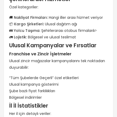
Özel kategoriler:
🚚
Nakliyat Firmaları:
Hangi iller arası hizmet veriyor
📦
Kargo Şirketleri:
Ulusal dağıtım ağı
🚌
Yolcu Taşıma:
Şehirlerarası otobus firmalarılı>
🚛
Lojistik:
Bölgesel ve ulusal teslimat
Ulusal Kampanyalar ve Fırsatlar
Franchise ve Zincir İşletmeler
Ulusal zincir mağazalar kampanyalarını tek noktadan
duyurabilir:
“Tüm Şubelerde Geçerli” özel etiketleri
Ulusal kampanya gösterimi
Şube bazlı fiyat farklılıkları
Bölgesel indirimler
İl İl İstatistikler
Her il için detaylı veriler: